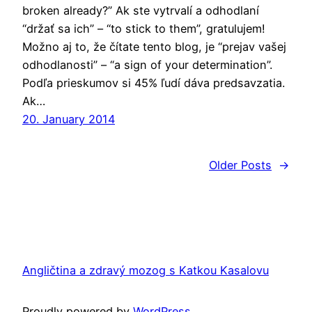
broken already?” Ak ste vytrvalí a odhodlaní
“držať sa ich” – “to stick to them”, gratulujem!
Možno aj to, že čítate tento blog, je “prejav vašej
odhodlanosti” – “a sign of your determination”.
Podľa prieskumov si 45% ľudí dáva predsavzatia.
Ak…
20. January 2014
Older Posts
→
Angličtina a zdravý mozog s Katkou Kasalovu
Proudly powered by
WordPress