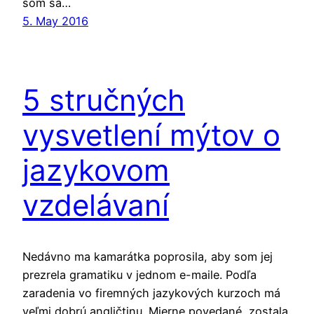
som sa…
5. May 2016
5 stručných
vysvetlení mýtov o
jazykovom
vzdelávaní
Nedávno ma kamarátka poprosila, aby som jej
prezrela gramatiku v jednom e-maile. Podľa
zaradenia vo firemných jazykových kurzoch má
veľmi dobrú angličtinu. Mierne povedané, zostala