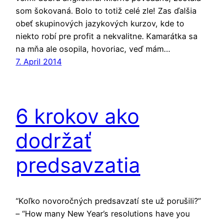
som šokovaná. Bolo to totiž celé zle! Zas ďalšia
obeť skupinových jazykových kurzov, kde to
niekto robí pre profit a nekvalitne. Kamarátka sa
na mňa ale osopila, hovoriac, veď mám…
7. April 2014
6 krokov ako
dodržať
predsavzatia
“Koľko novoročných predsavzatí ste už porušili?”
– “How many New Year’s resolutions have you