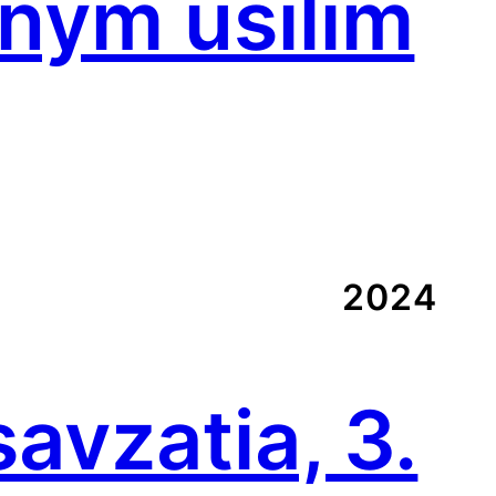
lnym úsilím
2024
avzatia, 3.