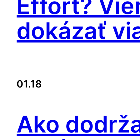
Effort? Vi
dokázať vi
01.18
Ako dodrža