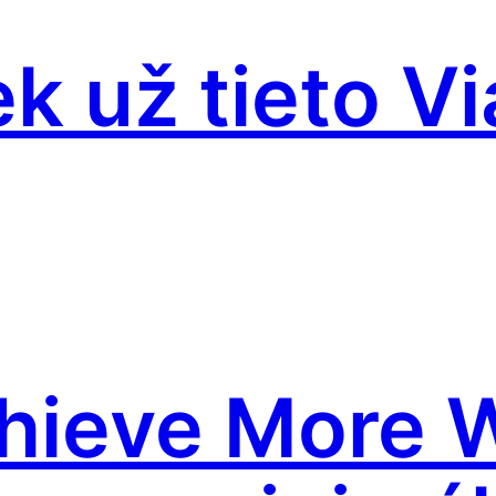
ek už tieto V
hieve More W