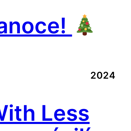
ianoce!
2024
ith Less