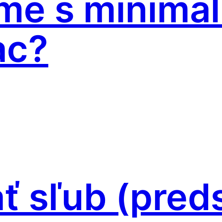
eme s minimá
ac?
ť sľub (preds